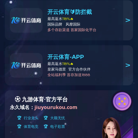
您的位置：
网站首页
>
开云（中国）
开云（中国）
联系我们
开云在线登录
13856579693
13965672710