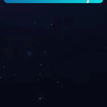
开云在线登录
联系我们
除尘器
电话1：13856579693
脱硫塔
电话2：13965672710
脱硝装置
地址：安徽省合肥市巢湖
市亚父路8号
Copyright 开云在线登录 版权所有
备案号：皖ICP备19019578号-1
乐鱼在线
|
开云足球体育_开云足球(中国)
|
米兰app体育直播在线观看_
米兰(中国)
|
华体会体育网页版
|
乐动在线官网_乐动(中国)
|
乐鱼官网网