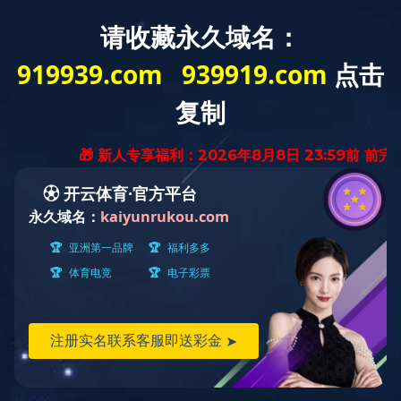
欢迎访问开云在线登录网站！
网站首页
开云（中国）
开云在线
1
2