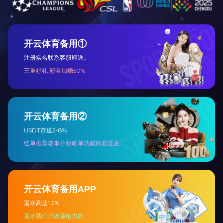
开云在线登录
开云（中国）
新闻资讯
联系我们
开云在线登录
联系我们
除尘器
电话1：13856579693
脱硫塔
电话2：13965672710
脱硝装置
地址：安徽省合肥市巢湖
市亚父路8号
Copyright 开云在线登录 版权所有
备案号：皖ICP备19019578号-1