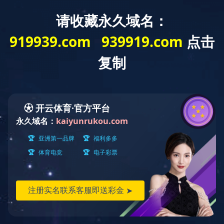
欢迎访问开云在线登录网站！
网站首页
开云（中国）
开云在线
1
2