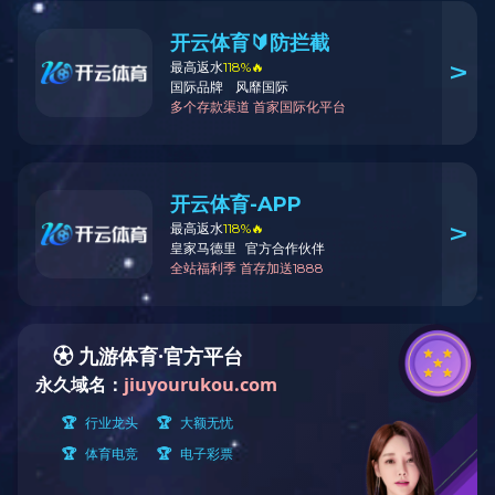
您的位置：
网站首页
>
开云（中国）
开云（中国）
联系我们
开云在线登录
13856579693
13965672710