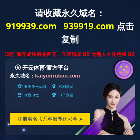
欢迎访问开云在线登录网站！
网站首页
开云（中国）
开云在线
1
2