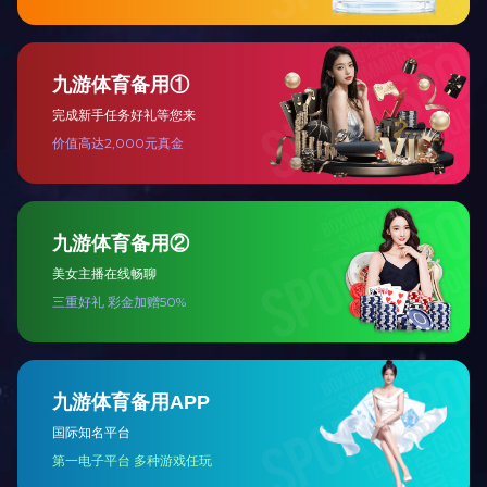
上一篇：
催化剂模块箱
推荐资讯
脱硫塔安装的要求是
脱硫塔寿命的影响因
开云在线登录如何保
脱硝设备的性能介绍
开云在线登录
开云（中国）
新闻资讯
联系我们